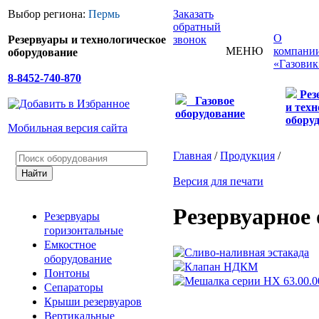
Выбор региона:
Пермь
Заказать
обратный
О
Резервуары и технологическое
звонок
МЕНЮ
компани
оборудование
«Газовик
8-8452-740-870
Рез
Газовое
и техн
оборудование
обору
Мобильная версия сайта
Главная
/
Продукция
/
Версия для печати
Резервуарное
Резервуары
горизонтальные
Емкостное
оборудование
Понтоны
Сепараторы
Крыши резервуаров
Вертикальные