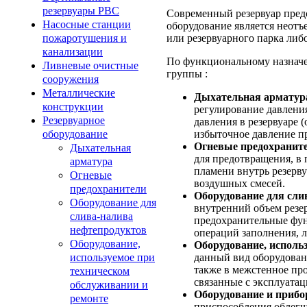
резервуары РВС
Современный резервуар пред
Насосные станции
оборудование является неотъе
или резервуарного парка либ
пожаротушения и
канализации
По функциональному назначе
Ливневые очистные
группы :
сооружения
Металлические
Дыхательная арматур
конструкции
регулирование давления
Резервуарное
давления в резервуаре 
избыточное давление пр
оборудование
Огневые предохранит
Дыхательная
для предотвращения, в
арматура
пламени внутрь резерв
Огневые
воздушных смесей.
предохранители
Оборудование для сли
Оборудование для
внутренний объем резе
слива-налива
предохранительные фу
нефтепродуктов
операций заполнения, 
Оборудование,
Оборудование, исполь
данный вид оборудовани
используемое при
также в межстенное про
техническом
связанные с эксплуата
обслуживании и
Оборудование и прибо
ремонте
приспособления облегча