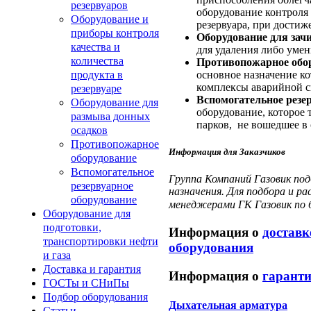
резервуаров
оборудование контроля
Оборудование и
резервуара, при достиж
приборы контроля
Оборудование для зач
качества и
для удаления либо уме
количества
Противопожарное обо
основное назначение к
продукта в
комплексы аварийной с
резервуаре
Вспомогательное резе
Оборудование для
оборудование, которое 
размыва донных
парков, не вошедшее в
осадков
Противопожарное
Информация для Заказчиков
оборудование
Вспомогательное
Группа Компаний Газовик под
резервуарное
назначения. Для подбора и р
оборудование
менеджерами ГК Газовик по
Оборудование для
подготовки,
Информация о
доставк
транспортировки нефти
оборудования
и газа
Доставка и гарантия
Информация о
гаранти
ГОСТы и СНиПы
Подбор оборудования
Дыхательная арматура
Статьи