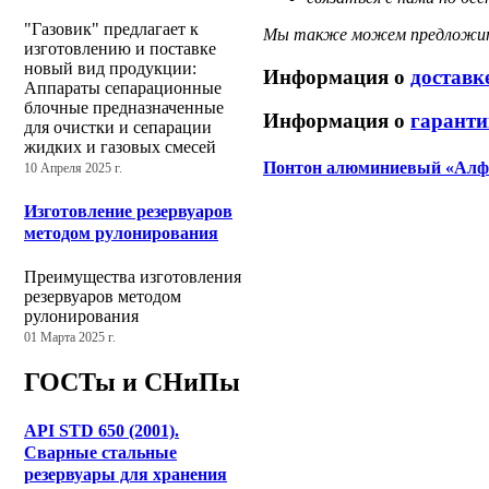
"Газовик" предлагает к
Мы также можем предложить
изготовлению и поставке
новый вид продукции:
Информация о
доставк
Аппараты сепарационные
блочные предназначенные
Информация о
гаранти
для очистки и сепарации
жидких и газовых смесей
Понтон алюминиевый «Алф
10 Апреля 2025 г.
Изготовление резервуаров
методом рулонирования
Преимущества изготовления
резервуаров методом
рулонирования
01 Марта 2025 г.
ГОСТы и СНиПы
API STD 650 (2001).
Сварные стальные
резервуары для хранения