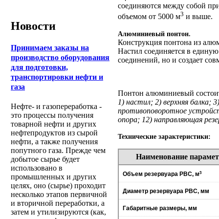
соединяются между собой при
3
объемом от 5000 м
и выше.
Новости
Алюминиевый понтон.
Конструкция понтона из алюм
Принимаем заказы на
Настил соединяется в единую
производство оборудования
соединений, но и создает со
для подготовки,
транспортировки нефти и
газа
Понтон алюминиевый состоит
1) настил; 2) верхняя балка; 
Нефте- и газопереработка -
противоповоротное устройств
это процессы получения
опора; 12) направляющая резе
товарной нефти и других
нефтепродуктов из сырой
Технические зарактеристики:
нефти, а также получения
попутного газа. Прежде чем
Наименование парамет
добытое сырье будет
использовано в
3
Объем резервуара РВС, м
промышленных и других
целях, оно (сырье) проходит
Диаметр резервуара РВС, мм
несколько этапов первичной
и вторичной переработки, а
Габаритные размеры, мм
затем и утилизируются (как,