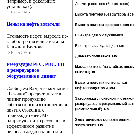
например, в факельных
Диаметр понтона (без затвора)
установках).
05 Июля 2026 г.
Высота понтона (без затвора и ст
Цены на нефть взлетели
Высота полотна просвета под по
В центре для обслуживания
Стоимость нефти выросла из-
за обострения конфликта на
В центре, эксплуатационная
Ближнем Востоке
08 Июня 2026 г.
Диаметр поплавков, мм
Резервуары РГС, РВС, ЕП
Масса понтона (на стойках пере
и резервуарное
высоты), кг
оборудование в лизинг
Высота полотна понтона над
Сообщаем Вам, что компания
нефтепродуктами, мм
"Газовик" предоставляет в
Зазор между понтоном и стенко
лизинг продукцию
резервуара, перекрываемый за
собственного изготовления и
(номинальный), мм
других сторонних
производителей. Мы
Электрическое сопротивление
напрямую заинтересованы в
заземления, Ом
эффективном развитии
бизнеса каждого клиента и