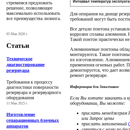
Интервал температур эксплуата
стремимся предложить
решение, позволяющее
максимально использовать
Для опирания на днище резе
все преимущества лизинга.
требований могут быть посто
Все детали понтона устанавл
коррозии сплавы алюминия. Н
05 Мая 2026 г.
Такой понтон практически не
Статьи
Алюминиевые понтоны облада
монтируются. Такие понтоны 
Техническое
их изготовление. Алюминиевы
диагностирование
применения огневых работ. П
демонтируется, что дает возм
резервуара
ремонт резервуаре.
Требования к процессу
Информация для Заказчиков
диагностики поверхности
резервуара и резервуарного
оборудования
Если Вы хотите заказать и к
оборудовании, Вы можете:
11 Мая 2025 г.
прислать менеджерам Гр
Изготовление
или Запрос цены
сепарационных блочных
прислать заполненный
аппаратов
связаться с нами по б