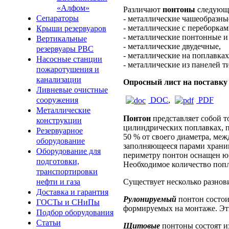
«Алфом»
Различают
понтоны
следующ
Сепараторы
- металлические чашеобразны
- металлические с переборка
Крыши резервуаров
- металлические понтонные 
Вертикальные
- металлические двудечные,
резервуары РВС
- металлические на поплавка
Насосные станции
- металлические из панелей 
пожаротушения и
канализации
Опросный лист на поставку
Ливневые очистные
DOC
,
PDF
сооружения
Металлические
Понтон
представляет собой т
конструкции
цилиндрических поплавках, п
Резервуарное
50 % от своего диаметра, ме
оборудование
заполняющееся парами храни
Оборудование для
периметру понтон оснащен юб
подготовки,
Необходимое количество попл
транспортировки
нефти и газа
Существует несколько разнов
Доставка и гарантия
Рулонируемый
понтон состои
ГОСТы и СНиПы
формируемых на монтаже. Эти
Подбор оборудования
Статьи
Щитовые
понтоны состоят и