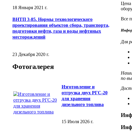
Цена
18 Января 2021 г.
обор
Все п
ВНТП 3-85. Нормы технологического
проектирования объектов сбора, транспорта,
Инфор
подготовки нефти, газа и воды нефтяных
месторождений
Для 
23 Декабря 2020 г.
Фотогалерея
Наши
по вы
Изготовление и
Доста
отгрузка двух РГС-20
для хранения
дизельного топлива
Инф
15 Июля 2026 г.
Инф