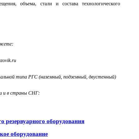
ещения, объема, стали и состава технологического
ожете:
zovik.ru
альной типа РГС (наземный, подземный, двустенный)
и и в страны СНГ:
ого резервуарного оборудования
ское оборудование