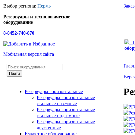
Выбор региона:
Пермь
Заказ
Резервуары и технологическое
оборудование
8-8452-740-870
обор
Мобильная версия сайта
Глав
Верси
Ре
Резервуары горизонтальные
Резервуары горизонтальные
стальные наземные
Резервуары горизонтальные
стальные подземные
Резервуары горизонтальные
двустенные
Емкостное оборудование