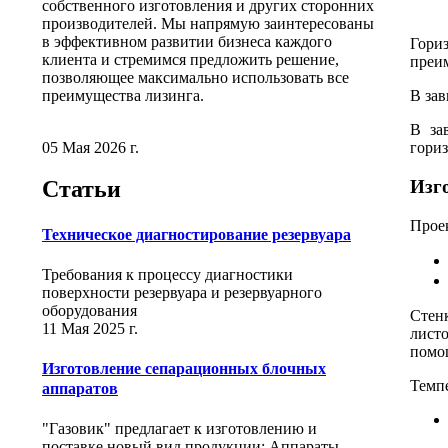
собственного изготовления и других сторонних
производителей. Мы напрямую заинтересованы
в эффективном развитии бизнеса каждого
Гори
клиента и стремимся предложить решение,
преим
позволяющее максимально использовать все
преимущества лизинга.
В за
В за
05 Мая 2026 г.
гориз
Изг
Статьи
Проек
Техническое диагностирование резервуара
Требования к процессу диагностики
поверхности резервуара и резервуарного
оборудования
Стен
11 Мая 2025 г.
листо
помо
Изготовление сепарационных блочных
Темпе
аппаратов
"Газовик" предлагает к изготовлению и
поставке новый вид продукции: Аппараты