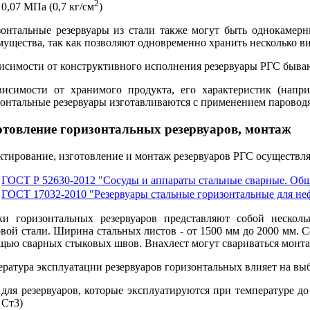
2
0,07 МПа (0,7 кг/см
)
зонтальные резервуары из стали также могут быть однокаме
ущества, так как позволяют одновременно хранить несколько в
висимости от конструктивного исполнения резервуары РГС быва
висимости от хранимого продукта, его характеристик (напри
онтальные резервуары изготавливаются с применением пароводя
отовление горизонтальных резервуаров, монтаж
тирование, изготовление и монтаж резервуаров РГС осуществляе
ГОСТ Р 52630-2012 "Сосуды и аппараты стальные сварные. Общ
ГОСТ 17032-2010 "Резервуары стальные горизонтальные для не
ки горизонтальных резервуаров представляют собой несколь
вой стали. Ширина стальных листов - от 1500 мм до 2000 мм. С
щью сварных стыковых швов. Внахлест могут свариваться монта
ратура эксплуатации резервуаров горизонтальных влияет на выбо
для резервуаров, которые эксплуатируются при температуре до
Ст3)