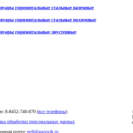
рвуары горизонтальные стальные наземные
рвуары горизонтальные стальные подземные
рвуары горизонтальные двустенные
н: 8-8452-740-870 (
все телефоны
)
ка обработки персональных данных
онная почта:
neft@gazovik.ru