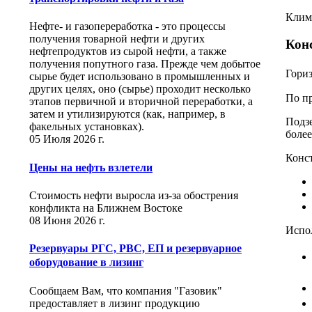
Клима
Нефте- и газопереработка - это процессы
получения товарной нефти и других
Кон
нефтепродуктов из сырой нефти, а также
получения попутного газа. Прежде чем добытое
Гориз
сырье будет использовано в промышленных и
других целях, оно (сырье) проходит несколько
По п
этапов первичной и вторичной переработки, а
затем и утилизируются (как, например, в
Подзе
факельных установках).
более
05 Июля 2026 г.
Конс
Цены на нефть взлетели
Стоимость нефти выросла из-за обострения
конфликта на Ближнем Востоке
08 Июня 2026 г.
Испол
Резервуары РГС, РВС, ЕП и резервуарное
оборудование в лизинг
Сообщаем Вам, что компания "Газовик"
предоставляет в лизинг продукцию