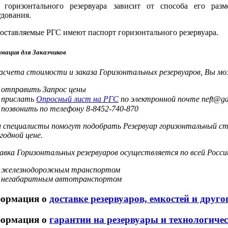
 горизонтального резервуара зависит от способа его разм
удования.
оставляемые РГС имеют паспорт горизонтального резервуара.
мация для Заказчиков
расчета стоимости и заказа Горизонтальных резервуаров, Вы м
отправить Запрос цены
прислать
Опросный лист на РГС
по электронной почте neft@ga
позвонить по телефону 8-8452-740-870
 специалисты помогут подобрать Резервуар горизонтальный ст
годной цене.
вка Горизонтальных резервуаров осуществляется по всей Росси
железнодорожным транспортом
негабаритным автотранспортом
ормация о
доставке резервуаров, емкостей и друг
ормация о
гарантии на резервуары и технологиче