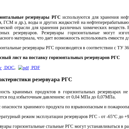
зонтальные резервуары РГС
используются для хранения нефте
, ГСМ и др.), воды и других жидкостей на нефтеперерабатываю
ческой отрасли для хранения различных химических веществ. Р
рных резервуаров. Резервуары горизонтальные могут изго
асного материала, что дает возможность использовать емкости д
онтальные резервуары РГС производятся в соответствии с ТУ 36
сный лист на поставку горизонтальных резервуаров РГС
DOC
,
PDF
актеристики резервуара РГС
ность хранимых продуктов в горизонтальных резервуарах н
тся под избыточным давлением: от 0,04 МПа до 0,07МПа.
 опасности хранимого продукта по взрывоопасным и пожароопасны
ратурный режим эксплуатации резервуаров РГС - от -65°С до +
вуары горизонтальные стальные РГС могут устанавливаться в ра