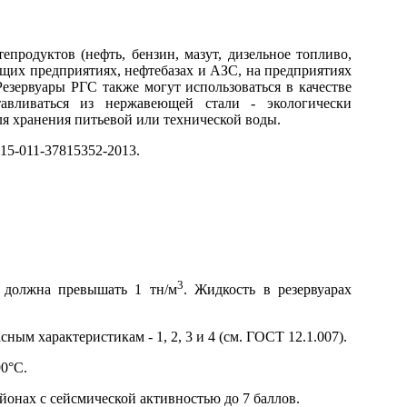
продуктов (нефть, бензин, мазут, дизельное топливо,
щих предприятиях, нефтебазах и АЗС, на предприятиях
езервуары РГС также могут использоваться в качестве
тавливаться из нержавеющей стали - экологически
ля хранения питьевой или технической воды.
15-011-37815352-2013.
3
е должна превышать 1 тн/м
. Жидкость в резервуарах
м характеристикам - 1, 2, 3 и 4 (см. ГОСТ 12.1.007).
90°С.
йонах с сейсмической активностью до 7 баллов.