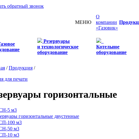
ать обратный звонок
О
МЕНЮ
компании
Продукц
«Газовик»
Резервуары
Газовое
и технологическое
Котельное
удование
оборудование
оборудование
ная
/
Продукция
/
я для печати
зервуары горизонтальные