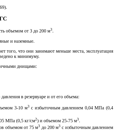
69).
РГС
3
ть объемом от 3 до 200 м
.
мные и наземные.
ет того, что они занимают меньше места, эксплуатация
ведено к минимуму.
зличными днищами:
авления в резервуаре и от его объема:
3
ъемом 3-10 м
с избыточным давлением 0,04 МПа (0,4
2
3
05 МПа (0,5 кг/см
) и объемом 25-75 м
.
3
3
ов объемом от 75 м
до 200 м
с избыточным давлением