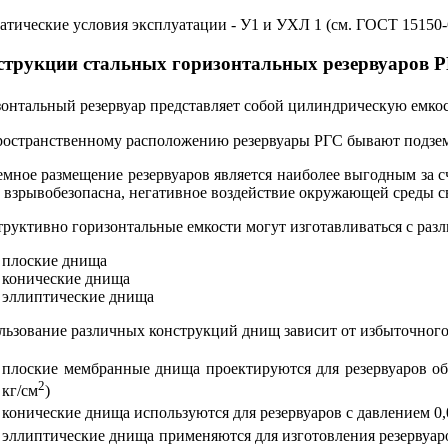
тические условия эксплуатации - У1 и УХЛ 1 (см. ГОСТ 15150-
струкции стальных горизонтальных резервуаров 
онтальный резервуар представляет собой цилиндрическую емкос
ространственному расположению резервуары РГС бывают подзе
мное размещение резервуаров является наиболее выгодным за сч
 взрывобезопасна, негативное воздействие окружающей среды с
труктивно горизонтальные емкости могут изготавливаться с ра
плоские днища
конические днища
эллиптические днища
ьзование различных конструкций днищ зависит от избыточного д
плоские мембранные днища проектируются для резервуаров об
2
кг/см
)
конические днища используются для резервуаров с давлением 0,
эллиптические днища применяются для изготовления резервуар