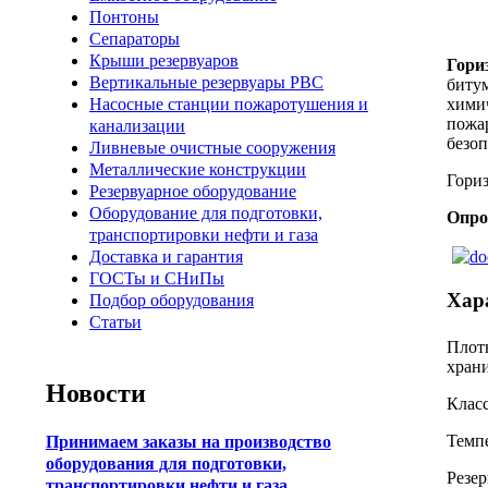
Понтоны
Сепараторы
Крыши резервуаров
Гори
Вертикальные резервуары РВС
битум
хими
Насосные станции пожаротушения и
пожа
канализации
безоп
Ливневые очистные сооружения
Металлические конструкции
Гориз
Резервуарное оборудование
Оборудование для подготовки,
Опро
транспортировки нефти и газа
Доставка и гарантия
ГОСТы и СНиПы
Хар
Подбор оборудования
Статьи
Плот
храни
Новости
Класс
Темпе
Принимаем заказы на производство
оборудования для подготовки,
Резер
транспортировки нефти и газа