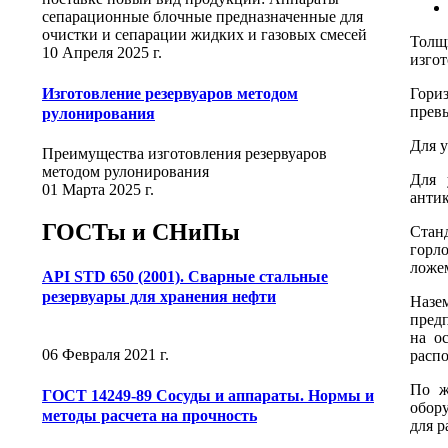
сепарационные блочные предназначенные для
очистки и сепарации жидких и газовых смесей
Толщи
10 Апреля 2025 г.
изгот
Изготовление резервуаров методом
Гориз
превы
рулонирования
Для у
Преимущества изготовления резервуаров
методом рулонирования
Для 
01 Марта 2025 г.
анти
ГОСТы и СНиПы
Стан
горл
ложем
API STD 650 (2001). Сварные стальные
резервуары для хранения нефти
Назе
предп
на о
06 Февраля 2021 г.
распо
По ж
ГОСТ 14249-89 Сосуды и аппараты. Нормы и
обору
методы расчета на прочность
для р