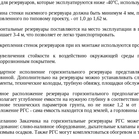
для резервуаров, которые эксплуатируются ниже -40°С, использ
на стенки наземного резервуара должна быть минимум 4 мм, по
овленного по типовому проекту, - от 1,0 до 1,62 м.
онтальные резервуары поставляются на место эксплуатации в г
шает 3-4 м, что позволяет ее легко транспортировать.
крепления стенок резервуаров при их монтаже используются пр
увеличения стойкости к воздействию окружающей среды п
коррозионным покрытием.
дартное исполнение горизонтального резервуара представ
овиной. Дополнительно на резервуары можно устанавливать сл
енты, технические колодцы, трубную обвязку, площадки обслуж
мное расположение резервуара горизонтального предполага
олагает углубление емкости на нужную глубину в соответствии
снове технических параметров грунта, но не ниже 1,2 м от
ложение РГС - сама емкость находится под землей, а горловины -
еланию Заказчика на горизонтальные резервуары РГС может
дование: сливо-наливное оборудование, дыхательные клапаны и
азмыва осадков. Также РГС могут комплектоваться обогревом и 