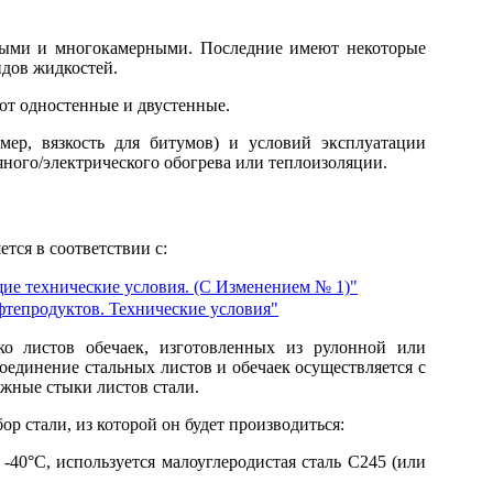
рными и многокамерными. Последние имеют некоторые
идов жидкостей.
ют одностенные и двустенные.
мер, вязкость для битумов) и условий эксплуатации
ного/электрического обогрева или теплоизоляции.
тся в соответствии с:
ие технические условия. (С Изменением № 1)"
фтепродуктов. Технические условия"
ко листов обечаек, изготовленных из рулонной или
оединение стальных листов и обечаек осуществляется с
жные стыки листов стали.
р стали, из которой он будет производиться:
 -40°С, используется малоуглеродистая сталь С245 (или