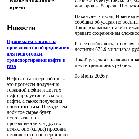
Стоимость августовского фьюч
самое ближайшее
долларов за баррель. Июльски
время
Накануне, 7 июня, Иран выпу
сообщил об ударах по военны
Новости
Такие взаимные атаки снижа
чревато сохранением сложнос
Принимаем заказы на
Ранее сообщалось, что в свя
производство оборудования
достигли 678,9 миллиарда руб
для подготовки,
Такой результат позволил пр
транспортировки нефти и
шесть триллионов рублей.
газа
08 Июня 2026 г.
Нефте- и газопереработка -
это процессы получения
товарной нефти и других
нефтепродуктов из сырой
нефти, а также получения
попутного газа. Прежде чем
добытое сырье будет
использовано в
промышленных и других
целях, оно (сырье) проходит
несколько этапов первичной