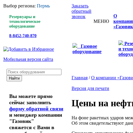
Выбор региона:
Пермь
Заказать
обратный
О
звонок
Резервуары и
МЕНЮ
компани
технологическое
оборудование
«Газовик
8-8452-740-870
Рез
Газовое
и техн
оборудование
оборуд
Мобильная версия сайта
Главная
/
О компании «Газов
Версия для печати
Вы можете прямо
Цены на нефт
сейчас заполнить
форму обратной связи
и менеджер компании
На фоне ракетных ударов ме
"Газовик"
Об этом свидетельствуют да
свяжется с Вами в