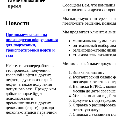
самое ближайшее
Сообщаем Вам, что компания 
время
изготовления и других сторо
Мы напрямую заинтересованы
Новости
предложить решение, позволя
Мы предлагает клиентам лиз
Принимаем заказы на
производство оборудования
минимальная сумма лизин
для подготовки,
оптимальный выбор ава
балансодержатель: лизи
транспортировки нефти и
страхователь: лизингод
газа
Минимальный пакет документ
Нефте- и газопереработка -
это процессы получения
Заявка на лизинг;
товарной нефти и других
Бухгалтерский баланс ф.
нефтепродуктов из сырой
последних отчетных пе
нефти, а также получения
Выписка ЕГРЮЛ, выданн
попутного газа. Прежде чем
месяца до даты соверше
добытое сырье будет
Устав компании в дейс
использовано в
Документ, подтверждаю
промышленных и других
Справка о расшифровка
целях, оно (сырье) проходит
отчетную дату;
несколько этапов первичной
Справка с указанием по