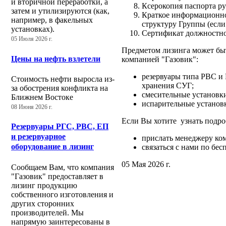
и вторичной переработки, а
Ксерокопия паспорта р
затем и утилизируются (как,
Краткое информационное
например, в факельных
структуру Группы (если
установках).
Сертификат должностно
05 Июля 2026 г.
Предметом лизинга может бы
Цены на нефть взлетели
компанией "Газовик":
резервуары типа РВС и 
Стоимость нефти выросла из-
хранения СУГ;
за обострения конфликта на
смесительные установки
Ближнем Востоке
испарительные устано
08 Июня 2026 г.
Если Вы хотите узнать подро
Резервуары РГС, РВС, ЕП
и резервуарное
прислать менеджеру ком
оборудование в лизинг
связаться с нами по бе
05 Мая 2026 г.
Сообщаем Вам, что компания
"Газовик" предоставляет в
лизинг продукцию
собственного изготовления и
других сторонних
производителей. Мы
напрямую заинтересованы в